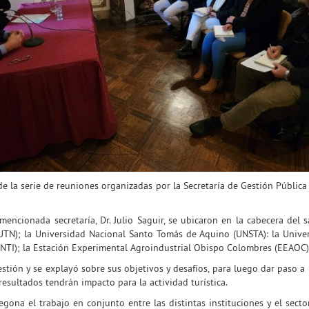
e la serie de reuniones organizadas por la Secretaría de Gestión Pública 
mencionada secretaría, Dr. Julio Saguir, se ubicaron en la cabecera del
UTN); la Universidad Nacional Santo Tomás de Aquino (UNSTA): la Univer
(INTI); la Estación Experimental Agroindustrial Obispo Colombres (EEAOC);
tión y se explayó sobre sus objetivos y desafíos, para luego dar paso a
esultados tendrán impacto para la actividad turística.
gona el trabajo en conjunto entre las distintas instituciones y el se