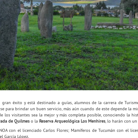
n gran éxito y está destinado a guías, alumnos de la carrera de Turism
ase para brindar un buen servicio, más aún cuando de este depende la mira
e los visitantes sea la mejor y más completa posible, conociendo la hist
rada de Quilmes
o la
Reserva Arqueológica Los Menhires
, lo harán con u
 NOA con el licenciado Carlos Flores; Mamíferos de Tucumán con el lic
el García López.